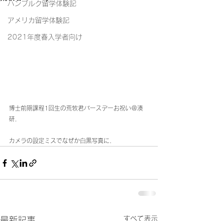
ハンブルク留学体験記
アメリカ留学体験記
2021年度春入学者向け
博士前期課程1回生の荒牧君バースデーお祝い＠湊
研.
カメラの設定ミスでなぜか白黒写真に.
すべて表示
最新記事