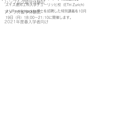
ハンブルク留学体験記
スイス連邦工科大学チューリッヒ校（ETH Zurich）
よりFredrik Hacklin博士を招聘した特別講義を10月
アメリカ留学体験記
19日（月）18:00～21:10に開催します。 
2021年度春入学者向け