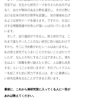
究室では、先生から研究テーマを与えられるのでは
なく、自分が興味のある分野を選定し、その分野に
おける従来の研究の限界を認識し、知の領域を広げ
るような研究テーマを据えます。ですから、社会に
対する問題意識や好奇心が強い人は向いていると思
います。
　そして、試行錯誤ができる人。修士研究では、こ
れまで誰もやったことのない研究に取り組むわけで
すから、そこに予め敷かれたレールはありません。
私の修士研究でもうまいこと行かないことばかりで
したが、なんとか形にすることはできました。湊先
生はよく「困難を乗り越えたときに、人は最も成長
する」ということを仰いますが、そのブレイクスル
ーを起こすために努力できる人は、きっと素晴らし
い研究成果を生むことができると思います。
最後に、これから湊研究室に入ってくる人に一言が
あれば教えてください。