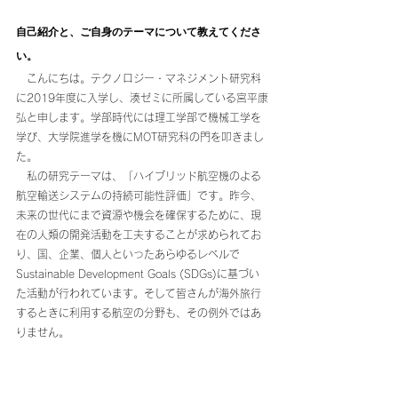
自己紹介と、ご自身のテーマについて教えてくださ
い。
　こんにちは。テクノロジー・マネジメント研究科
に2019年度に入学し、湊ゼミに所属している宮平康
弘と申します。学部時代には理工学部で機械工学を
学び、大学院進学を機にMOT研究科の門を叩きまし
た。
　私の研究テーマは、「ハイブリッド航空機のよる
航空輸送システムの持続可能性評価」です。昨今、
未来の世代にまで資源や機会を確保するために、現
在の人類の開発活動を工夫することが求められてお
り、国、企業、個人といったあらゆるレベルで
Sustainable Development Goals (SDGs)に基づい
た活動が行われています。そして皆さんが海外旅行
するときに利用する航空の分野も、その例外ではあ
りません。