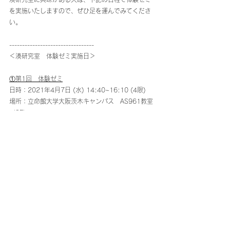
を実施いたしますので、ぜひ足を運んでみてくださ
い。
---------------------------------
＜湊研究室　体験ゼミ実施日＞
①第1回　体験ゼミ
日時：2021年4月7日 (水) 14:40~16:10 (4限)
場所：立命館大学大阪茨木キャンパス　AS961教室
（9F）
②第2回　体験ゼミ
日時：2021年4月10日 (土) 16:20~17:50 (5限)
場所：立命館大学大阪茨木キャンパス　AS961教室
（9F）
※事前の申し込み不要です。 直接会場にお越しくだ
さい。
※湊宣明との面談や、湊研究室に所属している学生
との面談も受け付けております。